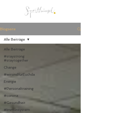
Menü
Blogseite
Alle Beiträge
Alle Beiträge
#staystrong
#staytogether
Change
#wirsindfürEuchda
Energie
#Personaltraining
#corona
#Gesundheit
#Immunsystem