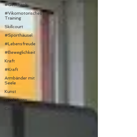
#Geschenk
#Vikomotorisches
Training
Skillcourt
#Sporthäusel
#Lebensfreude
#Beweglichkeit
Kraft
#Kraft
Armbänder mit
Seele
Kunst
Workshops
Coaching