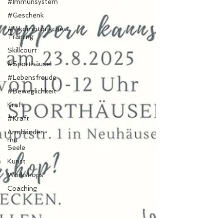
#Immunsystem
#Geschenk
#Vikomotorisches
Training
Skillcourt
#Sporthäusel
#Lebensfreude
#Beweglichkeit
Kraft
#Kraft
Armbänder
mit
Seele
Kunst
Workshops
Coaching