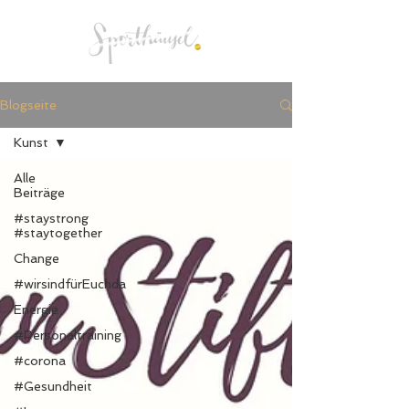
Menü
Blogseite
Kunst
Alle
Beiträge
#staystrong
#staytogether
Change
#wirsindfürEuchda
Energie
#Personaltraining
#corona
#Gesundheit