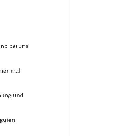
nd bei uns 
mer mal 
nung und 
 guten 