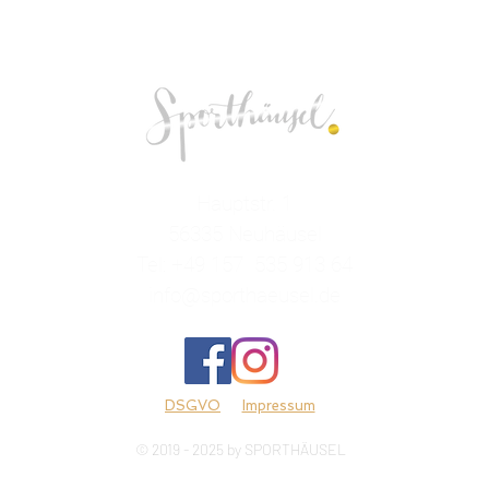
Hauptstr. 1
56335 Neuhäusel
Tel: +49 157 535 913 64
info@sporthaeusel.de
DSGVO
Impressum
© 2019 - 2025 by SPORTHÄUSEL