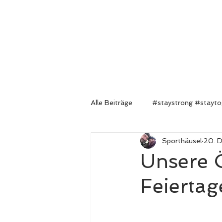
Start
Nutzen
Alle Beiträge
#staystrong #stayto
Sporthäusel
20. 
#corona
#Gesundheit
Unsere 
Feiertag
#Sporthäusel
#Lebensfreud
Workshops
Coaching