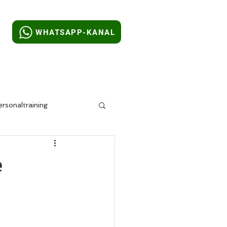
WHATSAPP-KANAL
ungszeiten
Über uns
rsonaltraining
Skillcourt
e
 Seele
Kunst